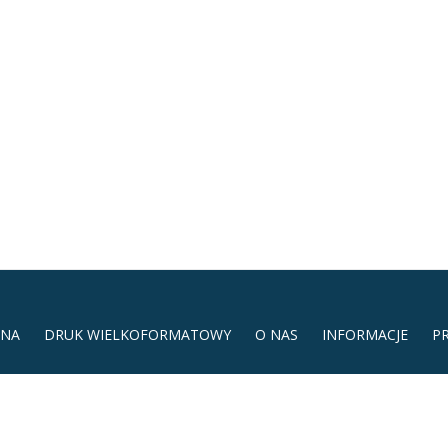
ZNA
DRUK WIELKOFORMATOWY
O NAS
INFORMACJE
P
l. Wybickiego 7C/145 | Tel.: +48 515 501 907 | reklama@