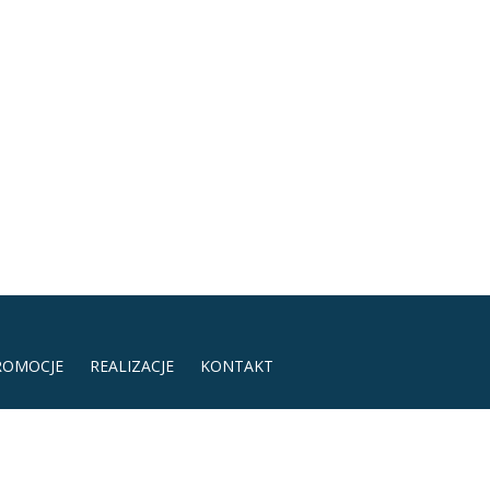
ROMOCJE
REALIZACJE
KONTAKT
studioreklamy.net | www.studioreklamy.net